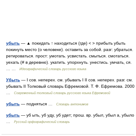
убыть
— ▲ покидать ↑ находиться (где) < > прибыть убыть
покинуть место (о человеке). оставить за собой. разг: убраться.
ретироваться. прост: умотать. усвистать. смыться. смотаться.
уехать (# в деревню). укатить. упорхнуть. унестись. умчать, ся.
… …
Идеографический словарь русского языка
Убыть
— I сов. неперех. см. убывать I II сов. неперех. разг. см.
убывать II Толковый словарь Ефремовой. Т. Ф. Ефремова. 2000
…
Современный толковый словарь русского языка Ефремовой
убыть
— подняться …
Словарь антонимов
убыть
— уб ыть, уб уду, уб удет; прош. вр. убыл, убыл а, убыло
…
Русский орфографический словарь