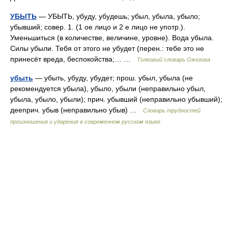
УБЫТЬ
— УБЫТЬ, убуду, убудешь; убыл, убыла, убыло;
убывший; совер. 1. (1 ое лицо и 2 е лицо не употр.).
Уменьшиться (в количестве, величине, уровне). Вода убыла.
Силы убыли. Тебя от этого не убудет (перен.: тебе это не
принесёт вреда, беспокойства;… …
Толковый словарь Ожегова
убыть
— убыть, убуду, убудет; прош. убыл, убыла (не
рекомендуется убыла), убыло, убыли (неправильно убыл,
убыла, убыло, убыли); прич. убывший (неправильно убывший);
дееприч. убыв (неправильно убыв) …
Словарь трудностей
произношения и ударения в современном русском языке