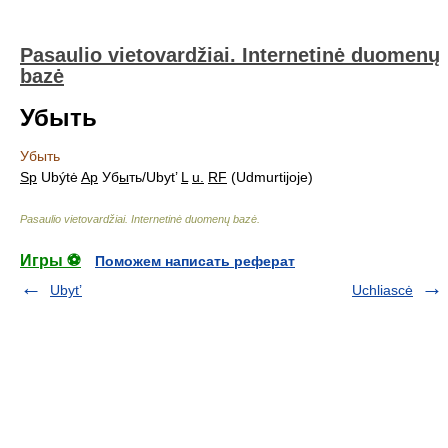
Pasaulio vietovardžiai. Internetinė duomenų
bazė
Убыть
Убыть
Sp
Ubýtė
Ap
Уб
ы
ть/Ubyt’
L
u.
RF
(Udmurtijoje)
Pasaulio vietovardžiai. Internetinė duomenų bazė
.
Игры ⚽
Поможем написать реферат
Ubyt’
Uchliascė