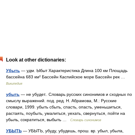
Look at other dictionaries:
Убыть
— удм. Ыбыт Характеристика Длина 100 км Площадь
бассейна 683 км² Бассейн Каспийское море Бассейн рек …
Википедия
убыть
— не убудет.. Словарь русских синонимов и сходных по
смыслу выражений. под. ред. Н. Абрамова, М.: Русские
словари, 1999. убыть сбыть, спасть, опасть, уменьшиться,
растаять, поубыть, умалиться, уехать, свернуться, пойти на
убыль, сократиться, выбыть …
Словарь синонимов
УБЫТЬ
— УБЫТЬ, убуду, убудешь, прош. вр. убыл, убыла,